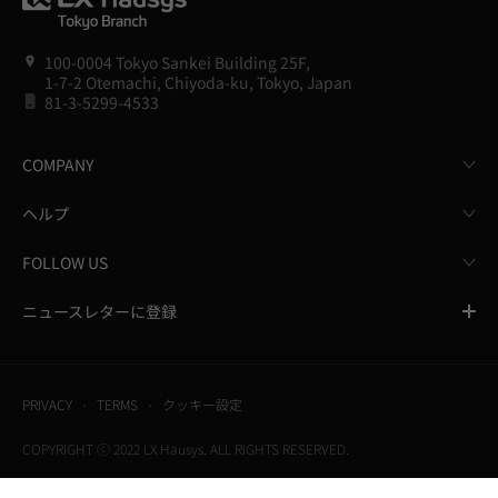
100-0004 Tokyo Sankei Building 25F,
1-7-2 Otemachi, Chiyoda-ku, Tokyo, Japan
81-3-5299-4533
COMPANY
ヘルプ
FOLLOW US
ニュースレターに登録
PRIVACY
TERMS
クッキー設定
COPYRIGHT ⓒ 2022 LX Hausys. ALL RIGHTS RESERVED.