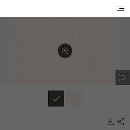
WAP61G9P, Painted Wood, DECO