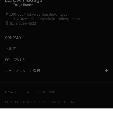
100-0004 Tokyo Sankei Building 25F,
1-7-2 Otemachi, Chiyoda-ku, Tokyo, Japan
81-3-5299-4533
COMPANY
ヘルプ
FOLLOW US
ニュースレターに登録
PRIVACY
TERMS
クッキー設定
COPYRIGHT ⓒ 2022 LX Hausys. ALL RIGHTS RESERVED.