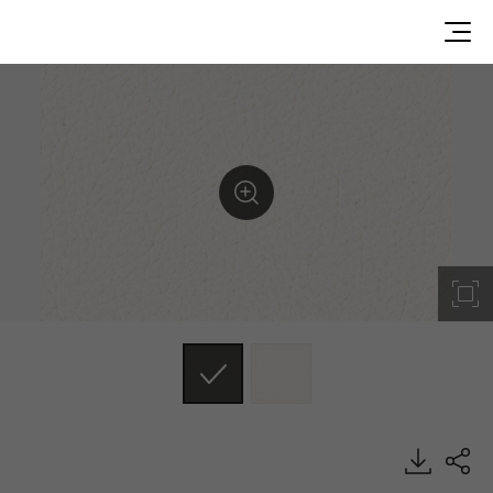
WAR24U7E, G Texture, DECO