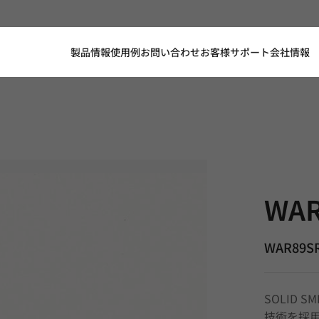
製品情報
使用例
お問い合わせ
お客様サポート
会社情報
WAR89SR,
WAR
WAR89S
SOLID 
技術を採