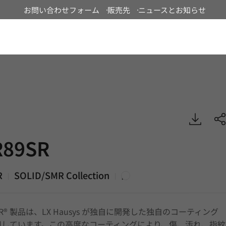
お問い合わせフォーム
販売先
ニュースとお知らせ
Japan
 SOLID/SMR, DECO
89SR
R
SOLID/SMR Collection
|
|
白
SMR® 製品は、LX Hausys が独自に開発した独自のコーティング
用しています。この高度なコーティングにより、傷、汚れ、指紋