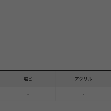
塩ビ
アクリル
-
-