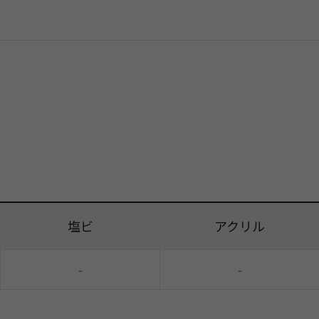
塩ビ
アクリル
-
-