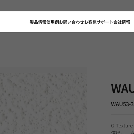
製品情報
使用例
お問い合わせ
お客様サポート
会社情報
WAU53-3RD
WAU
WAU53-
G-Tex
演出し、さ