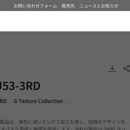
お問い合わせフォーム
販売先
ニュースとお知らせ
Japan
, G Texture, DECO
53-3RD
3RD
G Texture Collection
|
|
白
ture 製品は、単色に深いエンボス加工を施し、独特のデザインを
まざまな質感と触感を提供します。当社の製品は SMR® タッ