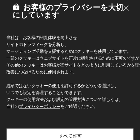
お客様のプライバシーを大切
にしています
当社は、お客様の閲覧体験を向上させ、
サイトのトラフィックを分析し、
マーケティング活動を支援するためにクッキーを使用しています。
一部のクッキーはウェブサイトを正常に機能させるために不可欠ですが
その他のクッキーはお客様が当サイトをどのように利用しているかを理
改善につなげるために使用されます。
多彩なデザインとカラー
必須ではないクッキーの使用を許可するかどうかを選択し、
豊富なカラーと柄で、無限のデザイン可能性をお楽しみいただ
いつでも設定を管理することができます。
けます。 クラシックな木目柄からモダンなグレー、トレンド
クッキーの使用方法および設定の管理方法について詳しくは、
感のあふれるアクセントカラーまで、 独創的で洗練された空
間づくりを自由に演出できます。
当社の
プライバシーポリシー
をご確認ください。
使用イメージ
LX Hausys Exterior Filmを使用した住宅・商業施設のデザイ
ン事例をご紹介します。
すべて許可
厳選された空間コレクションを通じて、理想の空間づくりを