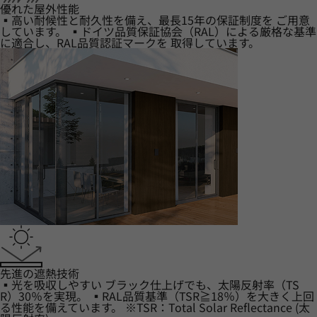
優れた屋外性能
▪高い耐候性と耐久性を備え、最長15年の保証制度を ご用意
しています。 ▪ドイツ品質保証協会（RAL）による厳格な基準
に適合し、RAL品質認証マークを 取得しています。
先進の遮熱技術
▪光を吸収しやすい ブラック仕上げでも、太陽反射率（TS
R）30％を実現。 ▪RAL品質基準（TSR≧18％）を大きく上回
る性能を備えています。 ※TSR：Total Solar Reflectance (太