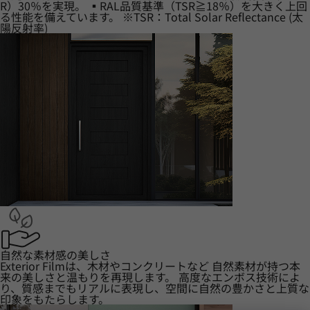
R）30％を実現。 ▪RAL品質基準（TSR≧18％）を大きく上回
る性能を備えています。 ※TSR：Total Solar Reflectance (太
陽反射率)
自然な素材感の美しさ
Exterior Filmは、木材やコンクリートなど 自然素材が持つ本
来の美しさと温もりを再現します。 高度なエンボス技術によ
り、質感までもリアルに表現し、空間に自然の豊かさと上質な
印象をもたらします。