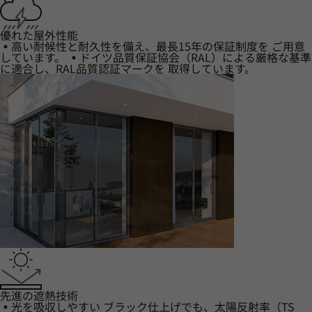
優れた屋外性能
▪高い耐候性と耐久性を備え、最長15年の保証制度を ご用意
しています。 ▪ドイツ品質保証協会（RAL）による厳格な基準
に適合し、RAL品質認証マークを 取得しています。
先進の遮熱技術
▪光を吸収しやすい ブラック仕上げでも、太陽反射率（TS