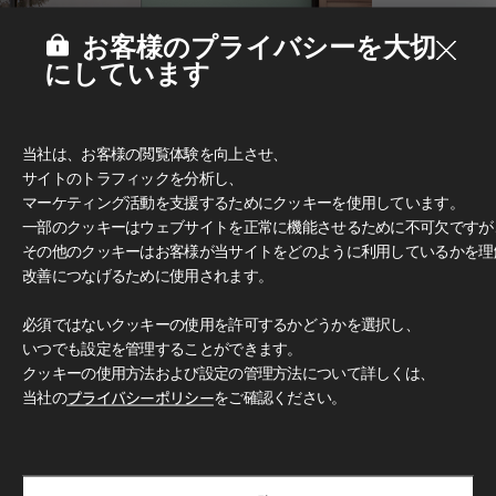
お客様のプライバシーを大切
にしています
当社は、お客様の閲覧体験を向上させ、
サイトのトラフィックを分析し、
マーケティング活動を支援するためにクッキーを使用しています。
一部のクッキーはウェブサイトを正常に機能させるために不可欠ですが
その他のクッキーはお客様が当サイトをどのように利用しているかを理
改善につなげるために使用されます。
必須ではないクッキーの使用を許可するかどうかを選択し、
多彩なデザインとカラー
いつでも設定を管理することができます。
豊富なカラーと柄で、無限のデザイン可能性をお楽しみいただ
クッキーの使用方法および設定の管理方法について詳しくは、
けます。 クラシックな木目柄からモダンなグレー、トレンド
感のあふれるアクセントカラーまで、 独創的で洗練された空
当社の
プライバシーポリシー
をご確認ください。
間づくりを自由に演出できます。
使用イメージ
LX Hausys Exterior Filmを使用した住宅・商業施設のデザイ