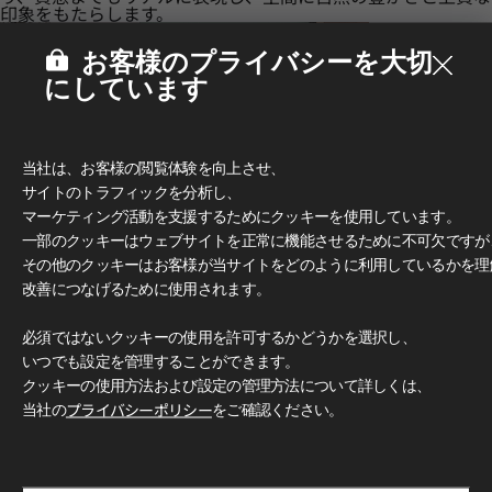
印象をもたらします。
お客様のプライバシーを大切
にしています
当社は、お客様の閲覧体験を向上させ、
サイトのトラフィックを分析し、
マーケティング活動を支援するためにクッキーを使用しています。
一部のクッキーはウェブサイトを正常に機能させるために不可欠ですが
その他のクッキーはお客様が当サイトをどのように利用しているかを理
改善につなげるために使用されます。
必須ではないクッキーの使用を許可するかどうかを選択し、
いつでも設定を管理することができます。
多彩なデザインとカラー
クッキーの使用方法および設定の管理方法について詳しくは、
豊富なカラーと柄で、無限のデザイン可能性をお楽しみいただ
けます。 クラシックな木目柄からモダンなグレー、トレンド
当社の
プライバシーポリシー
をご確認ください。
感のあふれるアクセントカラーまで、 独創的で洗練された空
間づくりを自由に演出できます。
使用イメージ