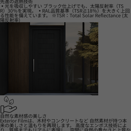
先進の遮熱技術
▪光を吸収しやすい ブラック仕上げでも、太陽反射率（TS
R）30％を実現。 ▪RAL品質基準（TSR≧18％）を大きく上回
る性能を備えています。 ※TSR：Total Solar Reflectance (太
陽反射率)
自然な素材感の美しさ
Exterior Filmは、木材やコンクリートなど 自然素材が持つ本
来の美しさと温もりを再現します。 高度なエンボス技術によ
り、質感までもリアルに表現し、空間に自然の豊かさと上質な