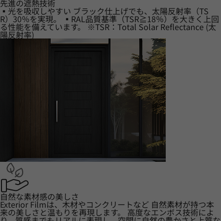
先進の遮熱技術
▪光を吸収しやすい ブラック仕上げでも、太陽反射率（TS
R）30％を実現。 ▪RAL品質基準（TSR≧18％）を大きく上回
る性能を備えています。 ※TSR：Total Solar Reflectance (太
陽反射率)
自然な素材感の美しさ
Exterior Filmは、木材やコンクリートなど 自然素材が持つ本
来の美しさと温もりを再現します。 高度なエンボス技術によ
り、質感までもリアルに表現し、空間に自然の豊かさと上質な