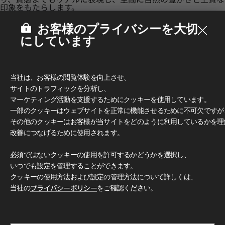
印象をもたらします。
お客様のプライバシーを大切
にしています
当社は、お客様の閲覧体験を向上させ、
サイトのトラフィックを分析し、
マーケティング活動を支援するためにクッキーを使用しています。
一部のクッキーはウェブサイトを正常に機能させるために不可欠ですが
その他のクッキーはお客様が当サイトをどのように利用しているかを理
改善につなげるために使用されます。
必須ではないクッキーの使用を許可するかどうかを選択し、
いつでも設定を管理することができます。
多彩なデザインとカラー
クッキーの使用方法および設定の管理方法について詳しくは、
豊富なカラーと柄で、無限のデザイン可能性をお楽しみいただ
けます。 クラシックな木目柄からモダンなグレー、トレンド
当社の
プライバシーポリシー
をご確認ください。
感のあふれるアクセントカラーまで、 独創的で洗練された空
間づくりを自由に演出できます。
使用イメージ