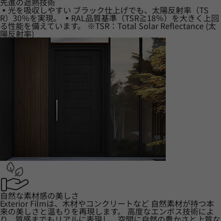
先進の遮熱技術
▪光を吸収しやすい ブラック仕上げでも、太陽反射率（TS
R）30％を実現。 ▪RAL品質基準（TSR≧18％）を大きく上回
る性能を備えています。 ※TSR：Total Solar Reflectance (太
陽反射率)
自然な素材感の美しさ
Exterior Filmは、木材やコンクリートなど 自然素材が持つ本
来の美しさと温もりを再現します。 高度なエンボス技術によ
り、質感までもリアルに表現し、空間に自然の豊かさと上質な