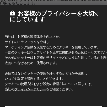
印象をもたらします。
お客様のプライバシーを大切
にしています
当社は、お客様の閲覧体験を向上させ、
サイトのトラフィックを分析し、
マーケティング活動を支援するためにクッキーを使用しています。
一部のクッキーはウェブサイトを正常に機能させるために不可欠ですが
その他のクッキーはお客様が当サイトをどのように利用しているかを理
改善につなげるために使用されます。
必須ではないクッキーの使用を許可するかどうかを選択し、
いつでも設定を管理することができます。
多彩なデザインとカラー
クッキーの使用方法および設定の管理方法について詳しくは、
豊富なカラーと柄で、無限のデザイン可能性をお楽しみいただ
けます。 クラシックな木目柄からモダンなグレー、トレンド
当社の
プライバシーポリシー
をご確認ください。
感のあふれるアクセントカラーまで、 独創的で洗練された空
間づくりを自由に演出できます。
使用イメージ