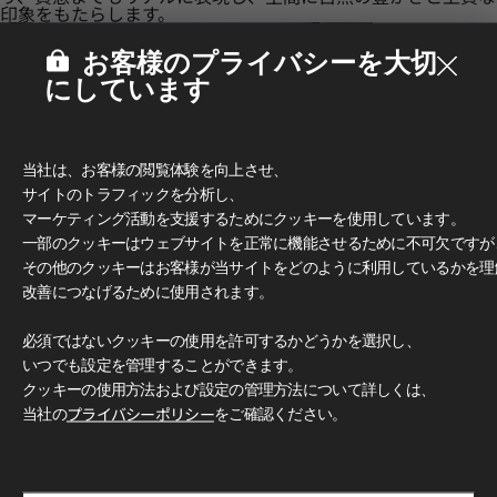
印象をもたらします。
お客様のプライバシーを大切
にしています
当社は、お客様の閲覧体験を向上させ、
サイトのトラフィックを分析し、
マーケティング活動を支援するためにクッキーを使用しています。
一部のクッキーはウェブサイトを正常に機能させるために不可欠ですが
その他のクッキーはお客様が当サイトをどのように利用しているかを理
改善につなげるために使用されます。
必須ではないクッキーの使用を許可するかどうかを選択し、
いつでも設定を管理することができます。
多彩なデザインとカラー
クッキーの使用方法および設定の管理方法について詳しくは、
豊富なカラーと柄で、無限のデザイン可能性をお楽しみいただ
けます。 クラシックな木目柄からモダンなグレー、トレンド
当社の
プライバシーポリシー
をご確認ください。
感のあふれるアクセントカラーまで、 独創的で洗練された空
間づくりを自由に演出できます。
使用イメージ