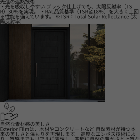
先進の遮熱技術
▪光を吸収しやすい ブラック仕上げでも、太陽反射率（TS
R）30％を実現。 ▪RAL品質基準（TSR≧18％）を大きく上回
る性能を備えています。 ※TSR：Total Solar Reflectance (太
陽反射率)
自然な素材感の美しさ
Exterior Filmは、木材やコンクリートなど 自然素材が持つ本
来の美しさと温もりを再現します。 高度なエンボス技術によ
り、質感までもリアルに表現し、空間に自然の豊かさと上質な