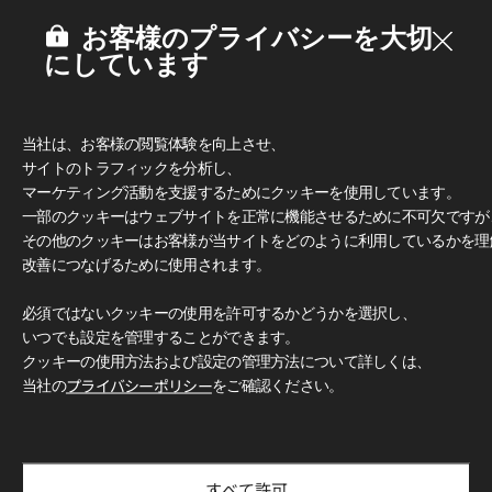
お客様のプライバシーを大切
にしています
当社は、お客様の閲覧体験を向上させ、
サイトのトラフィックを分析し、
マーケティング活動を支援するためにクッキーを使用しています。
一部のクッキーはウェブサイトを正常に機能させるために不可欠ですが
その他のクッキーはお客様が当サイトをどのように利用しているかを理
改善につなげるために使用されます。
必須ではないクッキーの使用を許可するかどうかを選択し、
多彩なデザインとカラー
いつでも設定を管理することができます。
豊富なカラーと柄で、無限のデザイン可能性をお楽しみいただ
けます。 クラシックな木目柄からモダンなグレー、トレンド
クッキーの使用方法および設定の管理方法について詳しくは、
感のあふれるアクセントカラーまで、 独創的で洗練された空
当社の
プライバシーポリシー
をご確認ください。
間づくりを自由に演出できます。
使用イメージ
LX Hausys Exterior Filmを使用した住宅・商業施設のデザイ
ン事例をご紹介します。
すべて許可