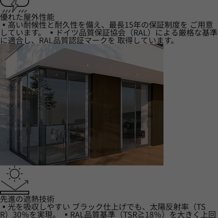
優れた屋外性能
▪高い耐候性と耐久性を備え、最長15年の保証制度を ご用意
しています。 ▪ドイツ品質保証協会（RAL）による厳格な基準
に適合し、RAL品質認証マークを 取得しています。
先進の遮熱技術
▪光を吸収しやすい ブラック仕上げでも、太陽反射率（TS
R）30％を実現。 ▪RAL品質基準（TSR≧18％）を大きく上回