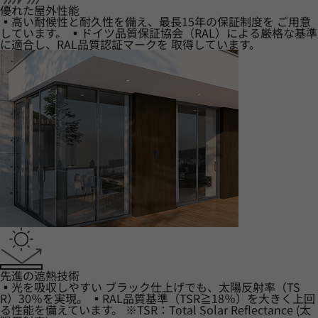
優れた屋外性能
▪高い耐候性と耐久性を備え、最長15年の保証制度を ご用意
しています。 ▪ドイツ品質保証協会（RAL）による厳格な基準
に適合し、RAL品質認証マークを 取得しています。
先進の遮熱技術
▪光を吸収しやすい ブラック仕上げでも、太陽反射率（TS
R）30％を実現。 ▪RAL品質基準（TSR≧18％）を大きく上回
る性能を備えています。 ※TSR：Total Solar Reflectance (太