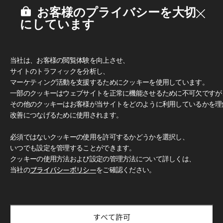
お客様のプライバシーを大切
にしています
当社は、お客様の閲覧体験を向上させ、
サイトのトラフィックを分析し、
マーケティング活動を支援するためにクッキーを使用しています。
一部のクッキーはウェブサイトを正常に機能させるために不可欠ですが
その他のクッキーはお客様が当サイトをどのように利用しているかを理
改善につなげるために使用されます。
多彩なデザインとカラー
必須ではないクッキーの使用を許可するかどうかを選択し、
豊富なカラーと柄で、無限のデザイン可能性をお楽しみいただ
いつでも設定を管理することができます。
けます。 クラシックな木目柄からモダンなグレー、トレンド
クッキーの使用方法および設定の管理方法について詳しくは、
感のあふれるアクセントカラーまで、 独創的で洗練された空
間づくりを自由に演出できます。
当社の
プライバシーポリシー
をご確認ください。
使用イメージ
LX Hausys Exterior Filmを使用した住宅・商業施設のデザイ
ン事例をご紹介します。
すべて許可
厳選された空間コレクションを通じて、理想の空間づくりを