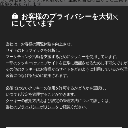
印象をもたらします。
お客様のプライバシーを大切
にしています
当社は、お客様の閲覧体験を向上させ、
サイトのトラフィックを分析し、
マーケティング活動を支援するためにクッキーを使用しています。
一部のクッキーはウェブサイトを正常に機能させるために不可欠ですが
その他のクッキーはお客様が当サイトをどのように利用しているかを理
改善につなげるために使用されます。
必須ではないクッキーの使用を許可するかどうかを選択し、
いつでも設定を管理することができます。
多彩なデザインとカラー
クッキーの使用方法および設定の管理方法について詳しくは、
豊富なカラーと柄で、無限のデザイン可能性をお楽しみいただ
けます。 クラシックな木目柄からモダンなグレー、トレンド
当社の
プライバシーポリシー
をご確認ください。
感のあふれるアクセントカラーまで、 独創的で洗練された空
間づくりを自由に演出できます。
使用イメージ