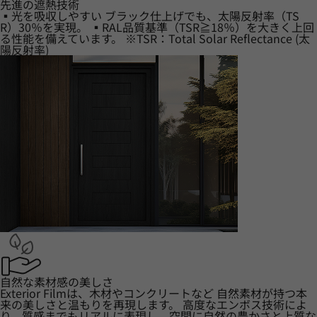
先進の遮熱技術
▪光を吸収しやすい ブラック仕上げでも、太陽反射率（TS
R）30％を実現。 ▪RAL品質基準（TSR≧18％）を大きく上回
る性能を備えています。 ※TSR：Total Solar Reflectance (太
陽反射率)
自然な素材感の美しさ
Exterior Filmは、木材やコンクリートなど 自然素材が持つ本
来の美しさと温もりを再現します。 高度なエンボス技術によ
り、質感までもリアルに表現し、空間に自然の豊かさと上質な