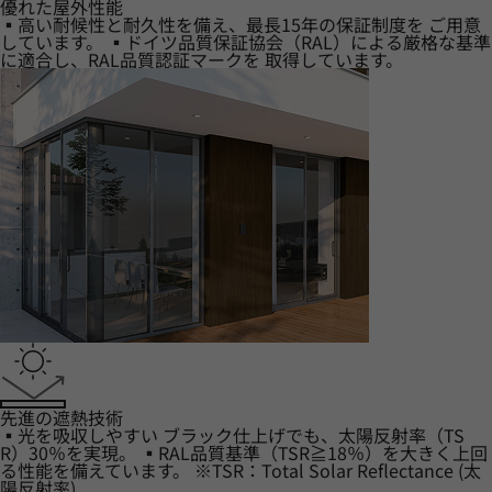
優れた屋外性能
▪高い耐候性と耐久性を備え、最長15年の保証制度を ご用意
しています。 ▪ドイツ品質保証協会（RAL）による厳格な基準
に適合し、RAL品質認証マークを 取得しています。
先進の遮熱技術
▪光を吸収しやすい ブラック仕上げでも、太陽反射率（TS
R）30％を実現。 ▪RAL品質基準（TSR≧18％）を大きく上回
る性能を備えています。 ※TSR：Total Solar Reflectance (太
陽反射率)