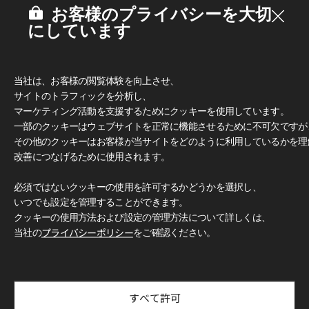
お客様のプライバシーを大切
にしています
当社は、お客様の閲覧体験を向上させ、
サイトのトラフィックを分析し、
マーケティング活動を支援するためにクッキーを使用しています。
一部のクッキーはウェブサイトを正常に機能させるために不可欠ですが
その他のクッキーはお客様が当サイトをどのように利用しているかを理
改善につなげるために使用されます。
多彩なデザインとカラー
必須ではないクッキーの使用を許可するかどうかを選択し、
豊富なカラーと柄で、無限のデザイン可能性をお楽しみいただ
いつでも設定を管理することができます。
けます。 クラシックな木目柄からモダンなグレー、トレンド
感のあふれるアクセントカラーまで、 独創的で洗練された空
クッキーの使用方法および設定の管理方法について詳しくは、
間づくりを自由に演出できます。
当社の
プライバシーポリシー
をご確認ください。
使用イメージ
LX Hausys Exterior Filmを使用した住宅・商業施設のデザイ
ン事例をご紹介します。
すべて許可
厳選された空間コレクションを通じて、理想の空間づくりを