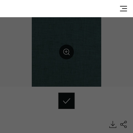
AB28104, ABC, Heterogeneous Sheet, HFLOR