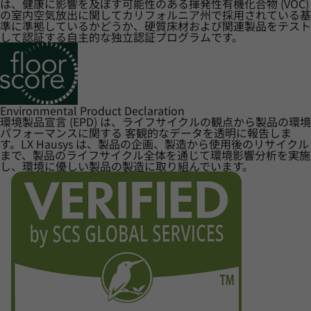
は、健康に影響を及ぼす可能性のある揮発性有機化合物 (VOC)
の室内空気放出に関してカリフォルニア州で採用されている基
準に準拠しているかどうか、硬質床材および関連製品をテスト
して認証する自主的な独立認証プログラムです。
Environmental Product Declaration
環境製品宣言 (EPD) は、ライフサイクルの観点から製品の環境
パフォーマンスに関する 客観的なデータを透明に報告しま
す。LX Hausys は、製品の企画、製造から使用後のリサイクル
まで、製品のライフサイクル全体を通じて環境影響分析を実施
し、環境に優しい製品の製造に取り組んでいます。