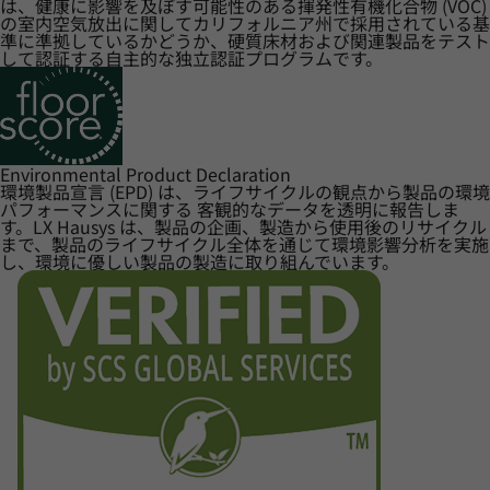
は、健康に影響を及ぼす可能性のある揮発性有機化合物 (VOC)
の室内空気放出に関してカリフォルニア州で採用されている基
準に準拠しているかどうか、硬質床材および関連製品をテスト
して認証する自主的な独立認証プログラムです。
Environmental Product Declaration
環境製品宣言 (EPD) は、ライフサイクルの観点から製品の環境
パフォーマンスに関する 客観的なデータを透明に報告しま
す。LX Hausys は、製品の企画、製造から使用後のリサイクル
まで、製品のライフサイクル全体を通じて環境影響分析を実施
し、環境に優しい製品の製造に取り組んでいます。