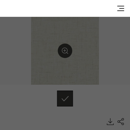
AB28105, ABC, Heterogeneous Sheet, HFLOR