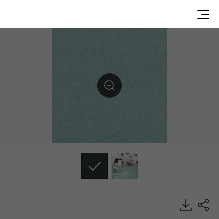
AB28110, ABC, Heterogeneous Sheet, HFLOR