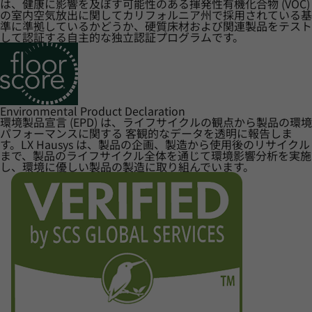
は、健康に影響を及ぼす可能性のある揮発性有機化合物 (VOC)
の室内空気放出に関してカリフォルニア州で採用されている基
準に準拠しているかどうか、硬質床材および関連製品をテスト
して認証する自主的な独立認証プログラムです。
Environmental Product Declaration
環境製品宣言 (EPD) は、ライフサイクルの観点から製品の環境
パフォーマンスに関する 客観的なデータを透明に報告しま
す。LX Hausys は、製品の企画、製造から使用後のリサイクル
まで、製品のライフサイクル全体を通じて環境影響分析を実施
し、環境に優しい製品の製造に取り組んでいます。