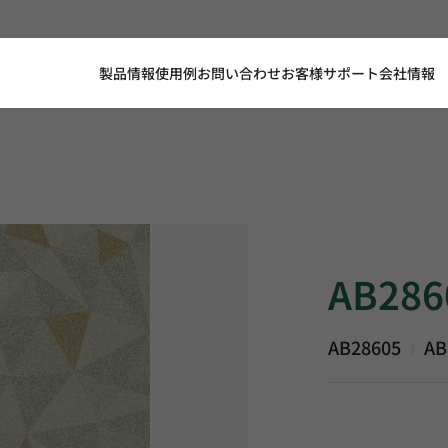
製品情報
使用例
お問い合わせ
お客様サポート
会社情報
AB28605, ABC, 
AB286
AB28605
AB
|