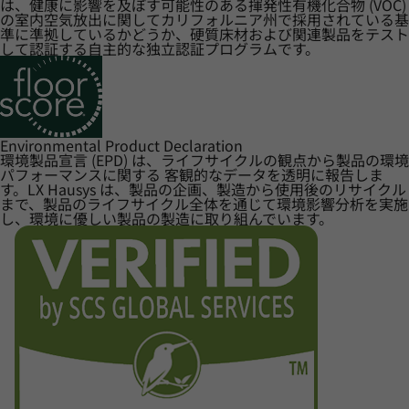
は、健康に影響を及ぼす可能性のある揮発性有機化合物 (VOC)
の室内空気放出に関してカリフォルニア州で採用されている基
準に準拠しているかどうか、硬質床材および関連製品をテスト
して認証する自主的な独立認証プログラムです。
Environmental Product Declaration
環境製品宣言 (EPD) は、ライフサイクルの観点から製品の環境
パフォーマンスに関する 客観的なデータを透明に報告しま
す。LX Hausys は、製品の企画、製造から使用後のリサイクル
まで、製品のライフサイクル全体を通じて環境影響分析を実施
し、環境に優しい製品の製造に取り組んでいます。