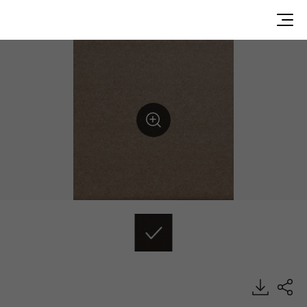
AB34605, ABC, Heterogeneous Sheet, HFLOR