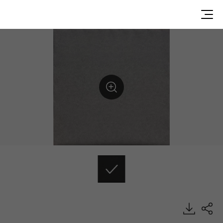
AB34608, ABC, Heterogeneous Sheet, HFLOR