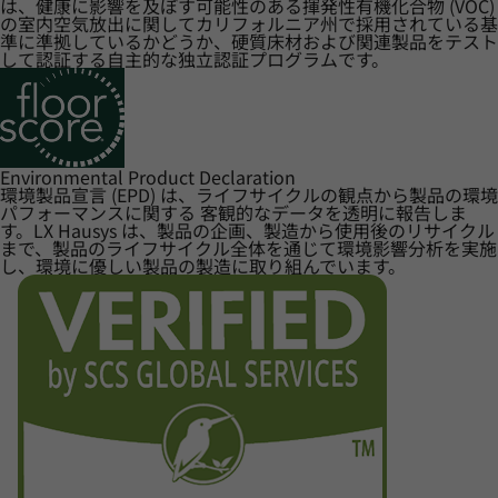
は、健康に影響を及ぼす可能性のある揮発性有機化合物 (VOC)
の室内空気放出に関してカリフォルニア州で採用されている基
準に準拠しているかどうか、硬質床材および関連製品をテスト
して認証する自主的な独立認証プログラムです。
Environmental Product Declaration
環境製品宣言 (EPD) は、ライフサイクルの観点から製品の環境
パフォーマンスに関する 客観的なデータを透明に報告しま
す。LX Hausys は、製品の企画、製造から使用後のリサイクル
まで、製品のライフサイクル全体を通じて環境影響分析を実施
し、環境に優しい製品の製造に取り組んでいます。