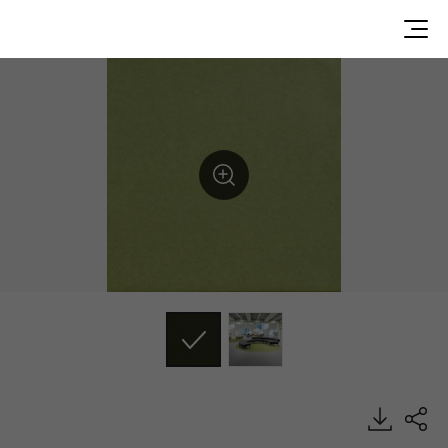
AB34615, ABC, Heterogeneous Sheet, HFLOR