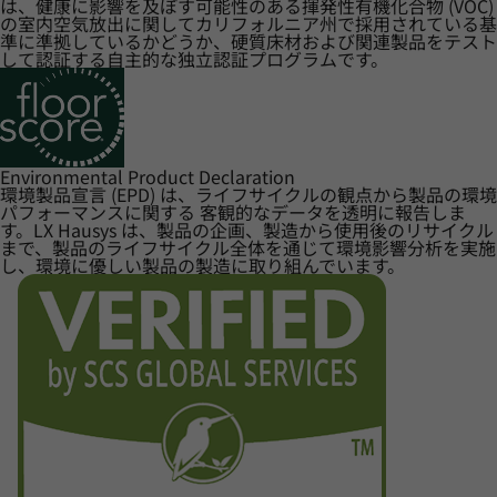
は、健康に影響を及ぼす可能性のある揮発性有機化合物 (VOC)
の室内空気放出に関してカリフォルニア州で採用されている基
準に準拠しているかどうか、硬質床材および関連製品をテスト
して認証する自主的な独立認証プログラムです。
Environmental Product Declaration
環境製品宣言 (EPD) は、ライフサイクルの観点から製品の環境
パフォーマンスに関する 客観的なデータを透明に報告しま
す。LX Hausys は、製品の企画、製造から使用後のリサイクル
まで、製品のライフサイクル全体を通じて環境影響分析を実施
し、環境に優しい製品の製造に取り組んでいます。