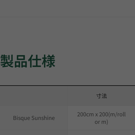
製品仕様
寸法
200cm x 200(m/roll
Bisque Sunshine
or m)