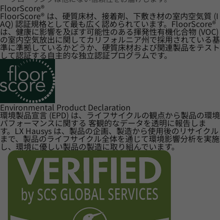
FloorScore
®
FloorScore® は、硬質床材、接着剤、下敷き材の室内空気質 (I
AQ) 認証規格として最も広く認められています。FloorScore®
は、健康に影響を及ぼす可能性のある揮発性有機化合物 (VOC)
の室内空気放出に関してカリフォルニア州で採用されている基
準に準拠しているかどうか、硬質床材および関連製品をテスト
して認証する自主的な独立認証プログラムです。
Environmental Product Declaration
環境製品宣言 (EPD) は、ライフサイクルの観点から製品の環境
パフォーマンスに関する 客観的なデータを透明に報告しま
す。LX Hausys は、製品の企画、製造から使用後のリサイクル
まで、製品のライフサイクル全体を通じて環境影響分析を実施
し、環境に優しい製品の製造に取り組んでいます。