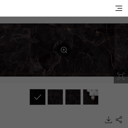
Bronzed Noir, Stone, Heterogeneous Sheet, HFLOR