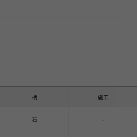
柄
施工
石
-