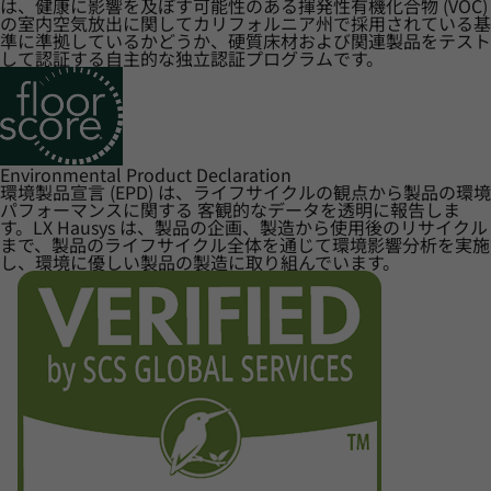
は、健康に影響を及ぼす可能性のある揮発性有機化合物 (VOC)
の室内空気放出に関してカリフォルニア州で採用されている基
準に準拠しているかどうか、硬質床材および関連製品をテスト
して認証する自主的な独立認証プログラムです。
Environmental Product Declaration
環境製品宣言 (EPD) は、ライフサイクルの観点から製品の環境
パフォーマンスに関する 客観的なデータを透明に報告しま
す。LX Hausys は、製品の企画、製造から使用後のリサイクル
まで、製品のライフサイクル全体を通じて環境影響分析を実施
し、環境に優しい製品の製造に取り組んでいます。