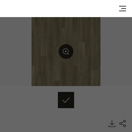
CP28205, Calmpasso, Heterogeneous Sheet, HFLOR