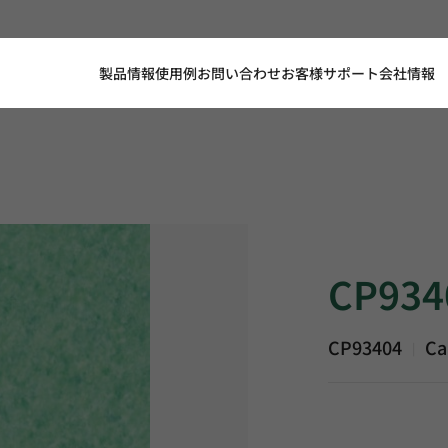
製品情報
使用例
お問い合わせ
お客様サポート
会社情報
CP93404, Calmp
CP934
CP93404
Ca
|