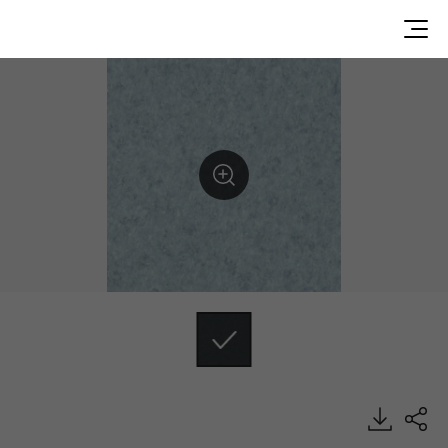
CP93409, Calmpasso, Heterogeneous Sheet, HFLOR