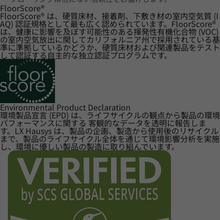
FloorScore
®
FloorScore® は、硬質床材、接着剤、下敷き材の室内空気質 (I
AQ) 認証規格として最も広く認められています。FloorScore®
は、健康に影響を及ぼす可能性のある揮発性有機化合物 (VOC)
の室内空気放出に関してカリフォルニア州で採用されている基
準に準拠しているかどうか、硬質床材および関連製品をテスト
して認証する自主的な独立認証プログラムです。
Environmental Product Declaration
環境製品宣言 (EPD) は、ライフサイクルの観点から製品の環境
パフォーマンスに関する 客観的なデータを透明に報告しま
す。LX Hausys は、製品の企画、製造から使用後のリサイクル
まで、製品のライフサイクル全体を通じて環境影響分析を実施
し、環境に優しい製品の製造に取り組んでいます。