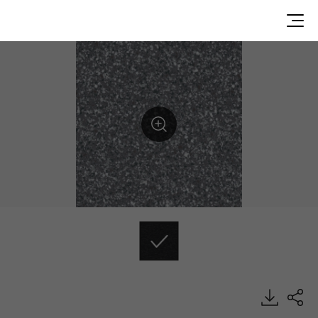
DLT8833, Delight, Heterogeneous Sheet, HFLOR