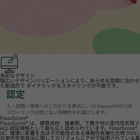
多彩なデザイン
幅広いデザインバリエーションにより、あらゆる空間に合わせ
た創造的で ダイナミックなスタイリングが可能です。
認定
人・空間・環境へのこだわりを原点に、LX HausysのHFLOR
フローリングは他にない信頼性をお届けします。
FloorScore
®
FloorScore® は、硬質床材、接着剤、下敷き材の室内空気質 (I
AQ) 認証規格として最も広く認められています。FloorScore®
は、健康に影響を及ぼす可能性のある揮発性有機化合物 (VOC)
の室内空気放出に関してカリフォルニア州で採用されている基