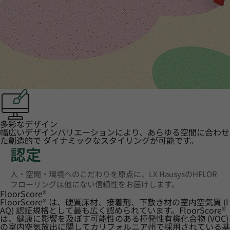
多彩なデザイン
幅広いデザインバリエーションにより、あらゆる空間に合わせ
た創造的で ダイナミックなスタイリングが可能です。
認定
人・空間・環境へのこだわりを原点に、LX HausysのHFLOR
フローリングは他にない信頼性をお届けします。
FloorScore
®
FloorScore® は、硬質床材、接着剤、下敷き材の室内空気質 (I
AQ) 認証規格として最も広く認められています。FloorScore®
は、健康に影響を及ぼす可能性のある揮発性有機化合物 (VOC)
の室内空気放出に関してカリフォルニア州で採用されている基