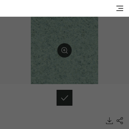
DLT9106, Delight, Heterogeneous Sheet, HFLOR