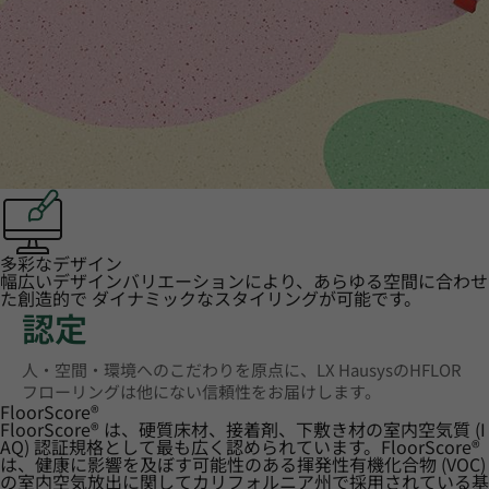
多彩なデザイン
幅広いデザインバリエーションにより、あらゆる空間に合わせ
た創造的で ダイナミックなスタイリングが可能です。
認定
人・空間・環境へのこだわりを原点に、LX HausysのHFLOR
フローリングは他にない信頼性をお届けします。
FloorScore
®
FloorScore® は、硬質床材、接着剤、下敷き材の室内空気質 (I
AQ) 認証規格として最も広く認められています。FloorScore®
は、健康に影響を及ぼす可能性のある揮発性有機化合物 (VOC)
の室内空気放出に関してカリフォルニア州で採用されている基