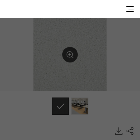
DU90004, Durable, Heterogeneous Sheet, HFLOR