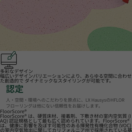
多彩なデザイン
幅広いデザインバリエーションにより、あらゆる空間に合わせ
た創造的で ダイナミックなスタイリングが可能です。
認定
人・空間・環境へのこだわりを原点に、LX HausysのHFLOR
フローリングは他にない信頼性をお届けします。
FloorScore
®
FloorScore® は、硬質床材、接着剤、下敷き材の室内空気質 (I
AQ) 認証規格として最も広く認められています。FloorScore®
は、健康に影響を及ぼす可能性のある揮発性有機化合物 (VOC)
の室内空気放出に関してカリフォルニア州で採用されている基