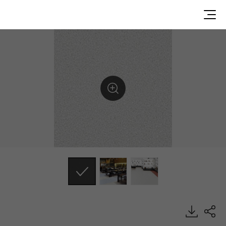
DU90013, Durable, Heterogeneous Sheet, HFLOR