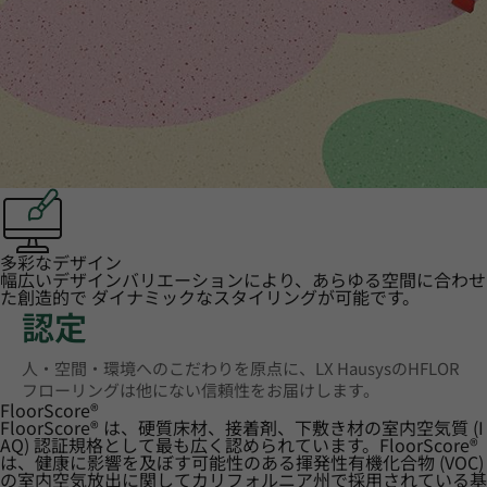
多彩なデザイン
幅広いデザインバリエーションにより、あらゆる空間に合わせ
た創造的で ダイナミックなスタイリングが可能です。
認定
人・空間・環境へのこだわりを原点に、LX HausysのHFLOR
フローリングは他にない信頼性をお届けします。
FloorScore
®
FloorScore® は、硬質床材、接着剤、下敷き材の室内空気質 (I
AQ) 認証規格として最も広く認められています。FloorScore®
は、健康に影響を及ぼす可能性のある揮発性有機化合物 (VOC)
の室内空気放出に関してカリフォルニア州で採用されている基