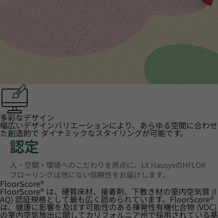
多彩なデザイン
幅広いデザインバリエーションにより、あらゆる空間に合わせ
た創造的で ダイナミックなスタイリングが可能です。
認定
人・空間・環境へのこだわりを原点に、LX HausysのHFLOR
フローリングは他にない信頼性をお届けします。
FloorScore
®
FloorScore® は、硬質床材、接着剤、下敷き材の室内空気質 (I
AQ) 認証規格として最も広く認められています。FloorScore®
は、健康に影響を及ぼす可能性のある揮発性有機化合物 (VOC)
の室内空気放出に関してカリフォルニア州で採用されている基