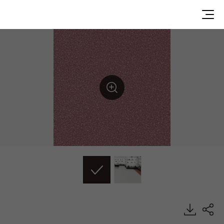
DU90017, Durable, Heterogeneous Sheet, HFLOR