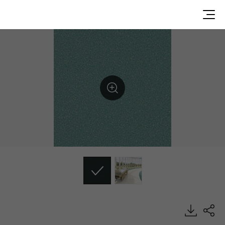
DU90024, Durable, Heterogeneous Sheet, HFLOR