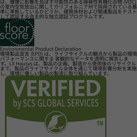
は、健康に影響を及ぼす可能性のある揮発性有機化合物 (VOC)
の室内空気放出に関してカリフォルニア州で採用されている基
準に準拠しているかどうか、硬質床材および関連製品をテスト
して認証する自主的な独立認証プログラムです。
Environmental Product Declaration
環境製品宣言 (EPD) は、ライフサイクルの観点から製品の環境
パフォーマンスに関する 客観的なデータを透明に報告しま
す。LX Hausys は、製品の企画、製造から使用後のリサイクル
まで、製品のライフサイクル全体を通じて環境影響分析を実施
し、環境に優しい製品の製造に取り組んでいます。