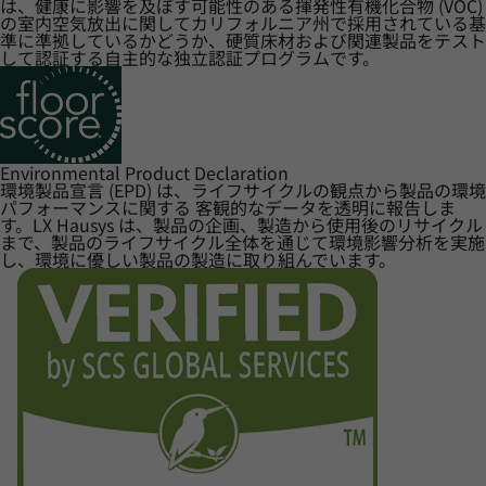
は、健康に影響を及ぼす可能性のある揮発性有機化合物 (VOC)
の室内空気放出に関してカリフォルニア州で採用されている基
準に準拠しているかどうか、硬質床材および関連製品をテスト
して認証する自主的な独立認証プログラムです。
Environmental Product Declaration
環境製品宣言 (EPD) は、ライフサイクルの観点から製品の環境
パフォーマンスに関する 客観的なデータを透明に報告しま
す。LX Hausys は、製品の企画、製造から使用後のリサイクル
まで、製品のライフサイクル全体を通じて環境影響分析を実施
し、環境に優しい製品の製造に取り組んでいます。