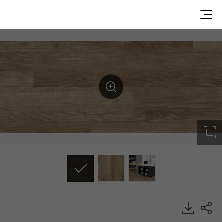
DU93475, Durable, Heterogeneous Sheet, HFLOR