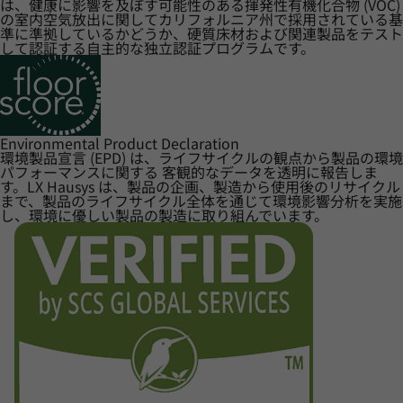
は、健康に影響を及ぼす可能性のある揮発性有機化合物 (VOC)
の室内空気放出に関してカリフォルニア州で採用されている基
準に準拠しているかどうか、硬質床材および関連製品をテスト
して認証する自主的な独立認証プログラムです。
Environmental Product Declaration
環境製品宣言 (EPD) は、ライフサイクルの観点から製品の環境
パフォーマンスに関する 客観的なデータを透明に報告しま
す。LX Hausys は、製品の企画、製造から使用後のリサイクル
まで、製品のライフサイクル全体を通じて環境影響分析を実施
し、環境に優しい製品の製造に取り組んでいます。