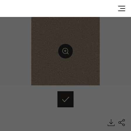
DU99919, Durable, Heterogeneous Sheet, HFLOR