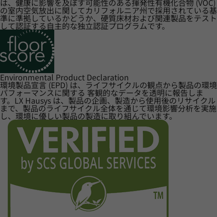
は、健康に影響を及ぼす可能性のある揮発性有機化合物 (VOC)
の室内空気放出に関してカリフォルニア州で採用されている基
準に準拠しているかどうか、硬質床材および関連製品をテスト
して認証する自主的な独立認証プログラムです。
Environmental Product Declaration
環境製品宣言 (EPD) は、ライフサイクルの観点から製品の環境
パフォーマンスに関する 客観的なデータを透明に報告しま
す。LX Hausys は、製品の企画、製造から使用後のリサイクル
まで、製品のライフサイクル全体を通じて環境影響分析を実施
し、環境に優しい製品の製造に取り組んでいます。