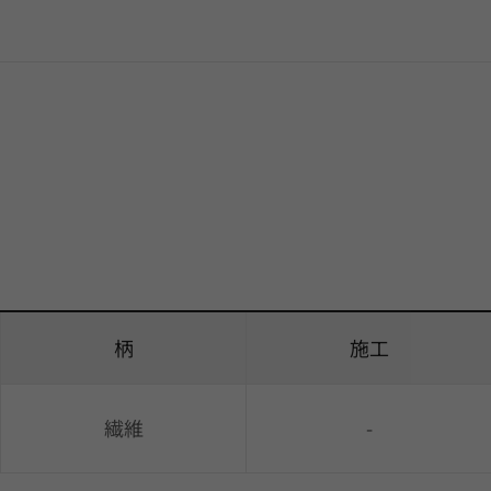
柄
施工
繊維
-