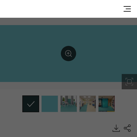
Sea Mint, MINI, Heterogeneous Sheet, HFLOR