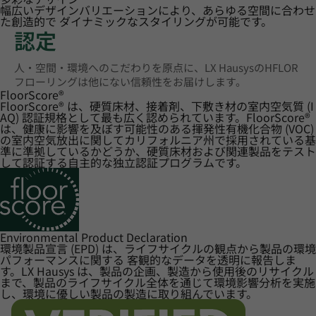
幅広いデザインバリエーションにより、あらゆる空間に合わせ
た創造的で ダイナミックなスタイリングが可能です。
認定
人・空間・環境へのこだわりを原点に、LX HausysのHFLOR
フローリングは他にない信頼性をお届けします。
FloorScore
®
FloorScore® は、硬質床材、接着剤、下敷き材の室内空気質 (I
AQ) 認証規格として最も広く認められています。FloorScore®
は、健康に影響を及ぼす可能性のある揮発性有機化合物 (VOC)
の室内空気放出に関してカリフォルニア州で採用されている基
準に準拠しているかどうか、硬質床材および関連製品をテスト
して認証する自主的な独立認証プログラムです。
Environmental Product Declaration
環境製品宣言 (EPD) は、ライフサイクルの観点から製品の環境
パフォーマンスに関する 客観的なデータを透明に報告しま
す。LX Hausys は、製品の企画、製造から使用後のリサイクル
まで、製品のライフサイクル全体を通じて環境影響分析を実施
し、環境に優しい製品の製造に取り組んでいます。