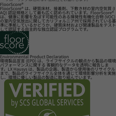
FloorScore
®
FloorScore® は、硬質床材、接着剤、下敷き材の室内空気質 (I
AQ) 認証規格として最も広く認められています。FloorScore®
は、健康に影響を及ぼす可能性のある揮発性有機化合物 (VOC)
の室内空気放出に関してカリフォルニア州で採用されている基
準に準拠しているかどうか、硬質床材および関連製品をテスト
して認証する自主的な独立認証プログラムです。
Environmental Product Declaration
環境製品宣言 (EPD) は、ライフサイクルの観点から製品の環境
パフォーマンスに関する 客観的なデータを透明に報告しま
す。LX Hausys は、製品の企画、製造から使用後のリサイクル
まで、製品のライフサイクル全体を通じて環境影響分析を実施
し、環境に優しい製品の製造に取り組んでいます。