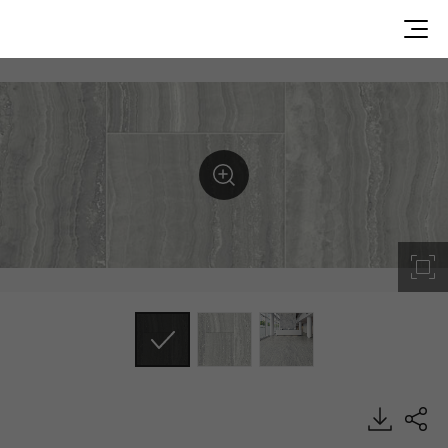
Shimmering Graphite, Stone, Heterogeneous Sheet, HFL