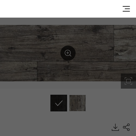
SPR8801, Supreme 1.8, Heterogeneous Sheet, HFLOR