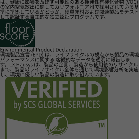
は、健康に影響を及ぼす可能性のある揮発性有機化合物 (VOC)
の室内空気放出に関してカリフォルニア州で採用されている基
準に準拠しているかどうか、硬質床材および関連製品をテスト
して認証する自主的な独立認証プログラムです。
Environmental Product Declaration
環境製品宣言 (EPD) は、ライフサイクルの観点から製品の環境
パフォーマンスに関する 客観的なデータを透明に報告しま
す。LX Hausys は、製品の企画、製造から使用後のリサイクル
まで、製品のライフサイクル全体を通じて環境影響分析を実施
し、環境に優しい製品の製造に取り組んでいます。