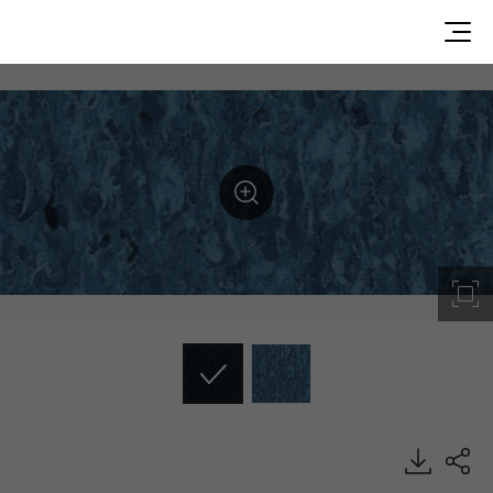
SPR9036, Supreme 1.8, Heterogeneous Sheet, HFLOR