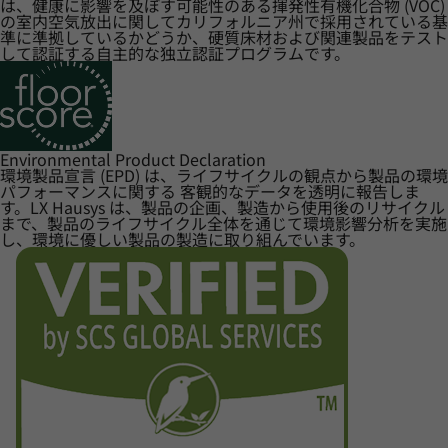
は、健康に影響を及ぼす可能性のある揮発性有機化合物 (VOC)
の室内空気放出に関してカリフォルニア州で採用されている基
準に準拠しているかどうか、硬質床材および関連製品をテスト
して認証する自主的な独立認証プログラムです。
Environmental Product Declaration
環境製品宣言 (EPD) は、ライフサイクルの観点から製品の環境
パフォーマンスに関する 客観的なデータを透明に報告しま
す。LX Hausys は、製品の企画、製造から使用後のリサイクル
まで、製品のライフサイクル全体を通じて環境影響分析を実施
し、環境に優しい製品の製造に取り組んでいます。