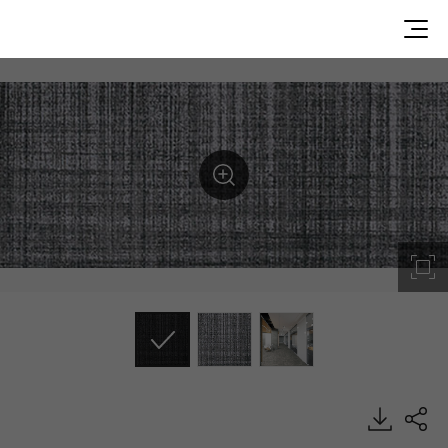
ST31504, Style, Heterogeneous Sheet, HFLOR