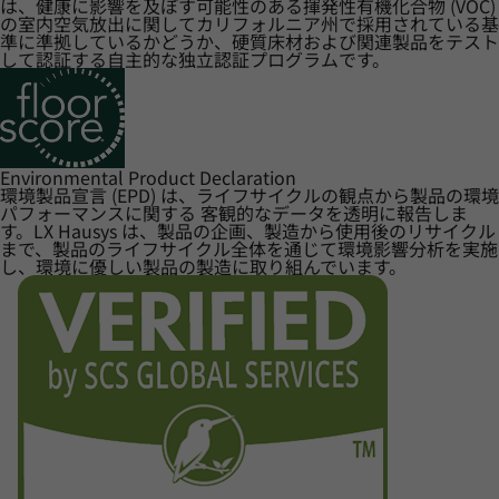
は、健康に影響を及ぼす可能性のある揮発性有機化合物 (VOC)
の室内空気放出に関してカリフォルニア州で採用されている基
準に準拠しているかどうか、硬質床材および関連製品をテスト
して認証する自主的な独立認証プログラムです。
Environmental Product Declaration
環境製品宣言 (EPD) は、ライフサイクルの観点から製品の環境
パフォーマンスに関する 客観的なデータを透明に報告しま
す。LX Hausys は、製品の企画、製造から使用後のリサイクル
まで、製品のライフサイクル全体を通じて環境影響分析を実施
し、環境に優しい製品の製造に取り組んでいます。