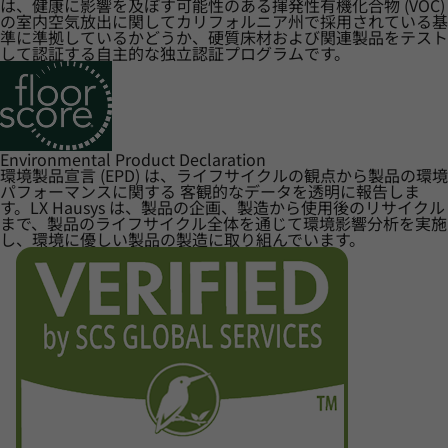
は、健康に影響を及ぼす可能性のある揮発性有機化合物 (VOC)
の室内空気放出に関してカリフォルニア州で採用されている基
準に準拠しているかどうか、硬質床材および関連製品をテスト
して認証する自主的な独立認証プログラムです。
Environmental Product Declaration
環境製品宣言 (EPD) は、ライフサイクルの観点から製品の環境
パフォーマンスに関する 客観的なデータを透明に報告しま
す。LX Hausys は、製品の企画、製造から使用後のリサイクル
まで、製品のライフサイクル全体を通じて環境影響分析を実施
し、環境に優しい製品の製造に取り組んでいます。