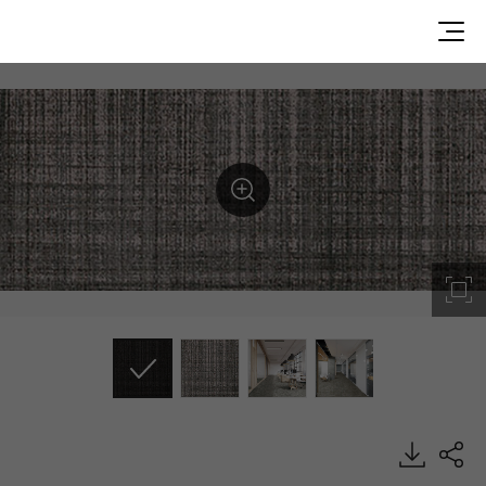
ST31505, Style, Heterogeneous Sheet, HFLOR