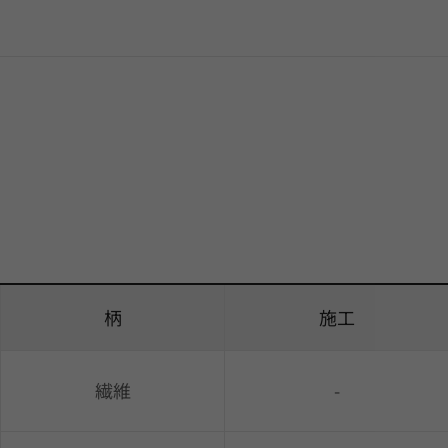
柄
施工
繊維
-