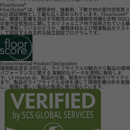
FloorScore
®
FloorScore® は、硬質床材、接着剤、下敷き材の室内空気質 (I
AQ) 認証規格として最も広く認められています。FloorScore®
は、健康に影響を及ぼす可能性のある揮発性有機化合物 (VOC)
の室内空気放出に関してカリフォルニア州で採用されている基
準に準拠しているかどうか、硬質床材および関連製品をテスト
して認証する自主的な独立認証プログラムです。
Environmental Product Declaration
環境製品宣言 (EPD) は、ライフサイクルの観点から製品の環境
パフォーマンスに関する 客観的なデータを透明に報告しま
す。LX Hausys は、製品の企画、製造から使用後のリサイクル
まで、製品のライフサイクル全体を通じて環境影響分析を実施
し、環境に優しい製品の製造に取り組んでいます。