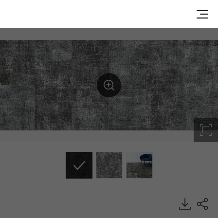
TCL3724, Textile Collection, Heterogeneous Sheet, HFLO