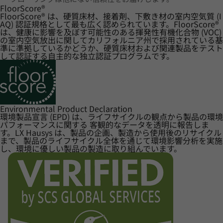
FloorScore
®
FloorScore® は、硬質床材、接着剤、下敷き材の室内空気質 (I
AQ) 認証規格として最も広く認められています。FloorScore®
は、健康に影響を及ぼす可能性のある揮発性有機化合物 (VOC)
の室内空気放出に関してカリフォルニア州で採用されている基
準に準拠しているかどうか、硬質床材および関連製品をテスト
して認証する自主的な独立認証プログラムです。
Environmental Product Declaration
環境製品宣言 (EPD) は、ライフサイクルの観点から製品の環境
パフォーマンスに関する 客観的なデータを透明に報告しま
す。LX Hausys は、製品の企画、製造から使用後のリサイクル
まで、製品のライフサイクル全体を通じて環境影響分析を実施
し、環境に優しい製品の製造に取り組んでいます。