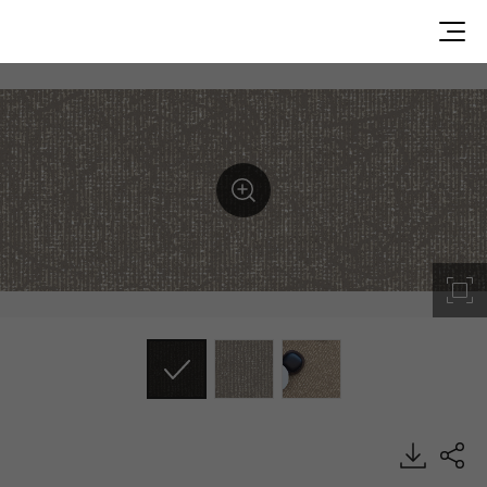
TCL3732, Textile Collection, Heterogeneous Sheet, HFLO