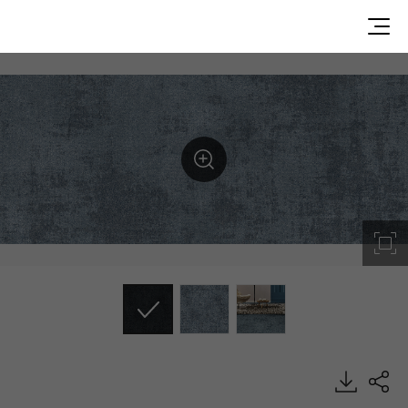
TCL3742, Textile Collection, Heterogeneous Sheet, HFLO