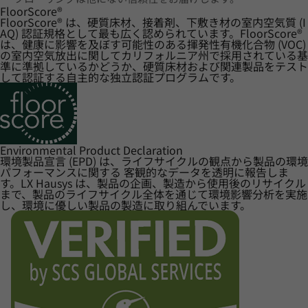
FloorScore
®
FloorScore® は、硬質床材、接着剤、下敷き材の室内空気質 (I
AQ) 認証規格として最も広く認められています。FloorScore®
は、健康に影響を及ぼす可能性のある揮発性有機化合物 (VOC)
の室内空気放出に関してカリフォルニア州で採用されている基
準に準拠しているかどうか、硬質床材および関連製品をテスト
して認証する自主的な独立認証プログラムです。
Environmental Product Declaration
環境製品宣言 (EPD) は、ライフサイクルの観点から製品の環境
パフォーマンスに関する 客観的なデータを透明に報告しま
す。LX Hausys は、製品の企画、製造から使用後のリサイクル
まで、製品のライフサイクル全体を通じて環境影響分析を実施
し、環境に優しい製品の製造に取り組んでいます。