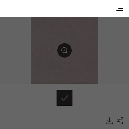
TD12413, Trendy, Heterogeneous Sheet, HFLOR