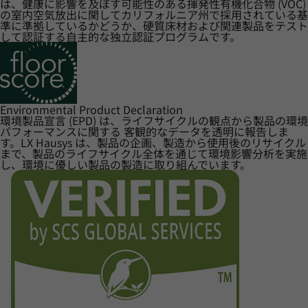
は、健康に影響を及ぼす可能性のある揮発性有機化合物 (VOC)
の室内空気放出に関してカリフォルニア州で採用されている基
準に準拠しているかどうか、硬質床材および関連製品をテスト
して認証する自主的な独立認証プログラムです。
Environmental Product Declaration
環境製品宣言 (EPD) は、ライフサイクルの観点から製品の環境
パフォーマンスに関する 客観的なデータを透明に報告しま
す。LX Hausys は、製品の企画、製造から使用後のリサイクル
まで、製品のライフサイクル全体を通じて環境影響分析を実施
し、環境に優しい製品の製造に取り組んでいます。