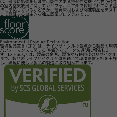
は、健康に影響を及ぼす可能性のある揮発性有機化合物 (VOC)
の室内空気放出に関してカリフォルニア州で採用されている基
準に準拠しているかどうか、硬質床材および関連製品をテスト
して認証する自主的な独立認証プログラムです。
Environmental Product Declaration
環境製品宣言 (EPD) は、ライフサイクルの観点から製品の環境
パフォーマンスに関する 客観的なデータを透明に報告しま
す。LX Hausys は、製品の企画、製造から使用後のリサイクル
まで、製品のライフサイクル全体を通じて環境影響分析を実施
し、環境に優しい製品の製造に取り組んでいます。