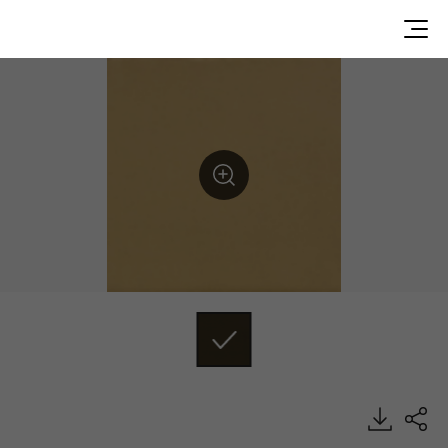
TD12516, Trendy, Heterogeneous Sheet, HFLOR